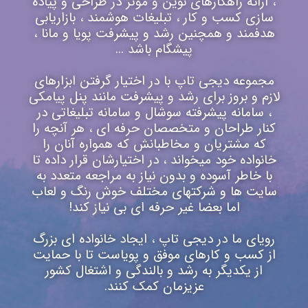
، ارائه راهکارهای نوین و موثر در طراحی و پیاده
سازی کسب و کار ، تبلیغات هوشمند ، بازاریابی
هدفمند و همچنین رشد و پیشرفت پویا و مانا ،
پیشگام باشد ...
مجموعه دیجی تاپ با در اختیار گرفتن ابزارهای
لازم و بروز برای رشد و پیشرفت مانند پنل پیامکی
، سامانه پیشرفته سوشال و سامانه تبلیغاتی در
کنار طراحان و متخصصان حرفه ای ، هر آنچه را
که مشتریان و مخاطبانش که همواره آنان را
خانواده خود میخواند ، در اختیارشان قرار داده تا
با خاطر آسوده و بدون نیاز به مراجعه متعدد به
سایت ها و شرکتهای مختلف خوش رنگ و لعاب
اما بعضا غیر حرفه ای بی نیاز کند!
رویای ما در دیجی تاپ ، ایجاد خانواده ای بزرگ
از کسب و کارهای موفق و پویاست تا با حمایت
از یکدیگر به رشد و بالندگی و اشتغال کشور
عزیزمان کمک کنند.