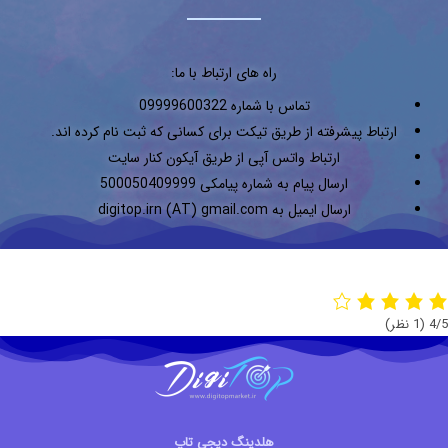
راه های ارتباط با ما:
تماس با شماره 09999600322
ارتباط پیشرفته از طریق تیکت برای کسانی که ثبت نام کرده اند.
ارتباط واتس آپی از طریق آیکون کنار سایت
ارسال پیام به شماره پیامکی 500050409999
ارسال ایمیل به digitop.irn (AT) gmail.com
‫4/5
‫(1 نظر)
هلدینگ دیجی تاپ