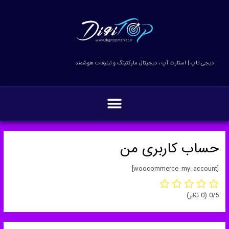
فتن
ه
حتوا
دیجی تاپ | استارت آپ ، دیجیتال مارکتینگ و تبلیغات هوشمند
منو
حساب کاربری من
[woocommerce_my_account]
‫0/5
‫(0 نظر)